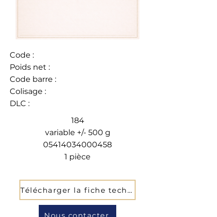
Code :
Poids net :
Code barre :
Colisage :
DLC :
184
variable +/- 500 g
05414034000458
1 pièce
Télécharger la fiche technique
Nous contacter