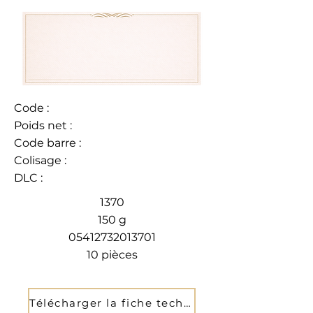
Code :
Poids net :
Code barre :
Colisage :
DLC :
1370
150 g
05412732013701
10 pièces
Télécharger la fiche technique