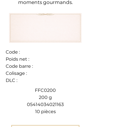
moments gourmands.
Code :
Poids net :
Code barre :
Colisage :
DLC :
FFC0200
200 g
05414034021163
10 pièces