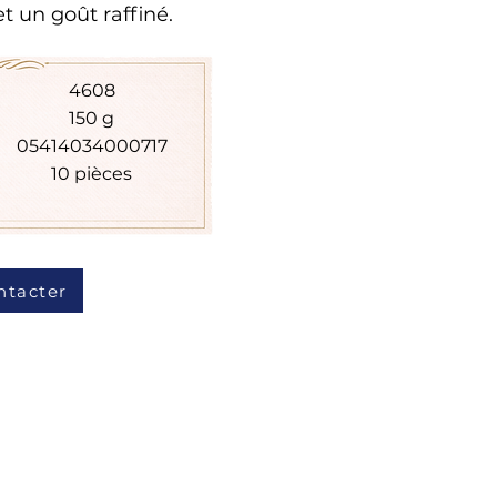
t un goût raffiné.
4608
150 g
05414034000717
10 pièces
ntacter