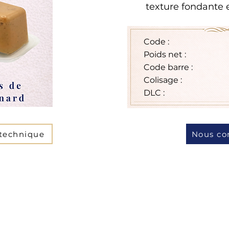
texture fondante e
Code :
Poids net :
Code barre :
Colisage :
DLC :
 technique
Nous co