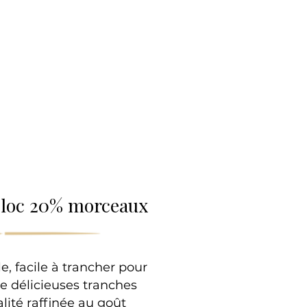
lle
 bloc 20% morceaux
e, facile à trancher pour
e délicieuses tranches
alité raffinée au goût