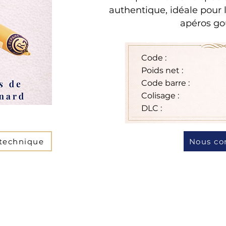
authentique, idéale pour 
apéros g
Code :
Poids net :
Code barre :
Colisage :
DLC :
 technique
Nous co