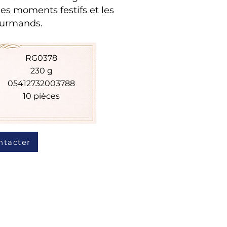
les moments festifs et les
ourmands.
RG0378
230 g
05412732003788
10 pièces
ntacter