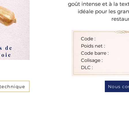
goût intense et à la te
idéale pour les gra
restau
Code :
Poids net :
Code barre :
Colisage :
DLC :
 technique
Nous co