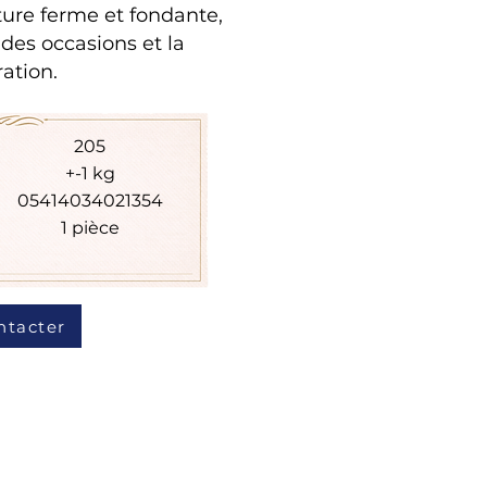
xture ferme et fondante,
ndes occasions et la
ration.
205
+-1 kg
05414034021354
1 pièce
ntacter