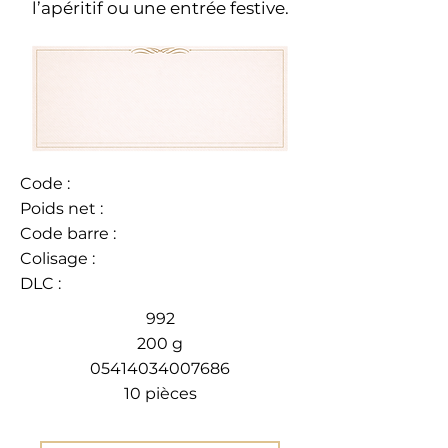
l’apéritif ou une entrée festive.
Code :
Poids net :
Code barre :
Colisage :
DLC :
992
200 g
05414034007686
10 pièces