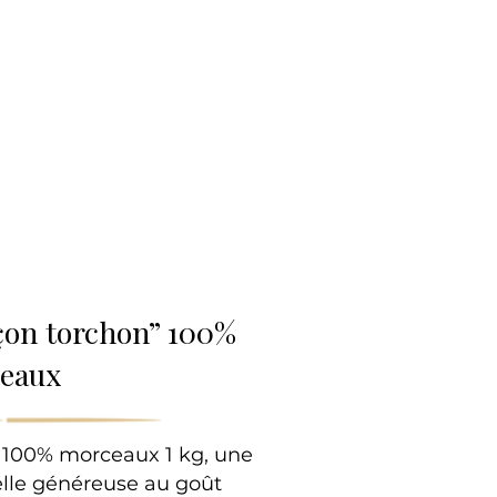
lle
açon torchon” 100%
eaux
n 100% morceaux 1 kg, une
elle généreuse au goût