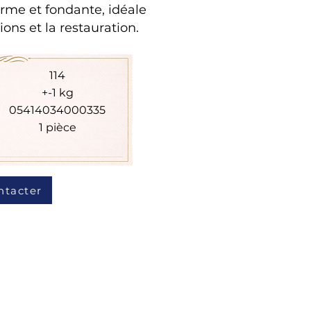
ferme et fondante, idéale
ons et la restauration.
114
+-1 kg
05414034000335
1 pièce
ntacter