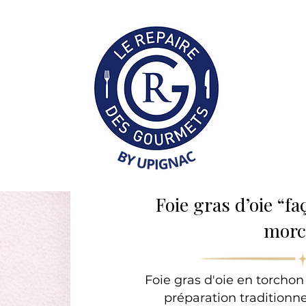
Collection Professionne
Foie gras d’oie “f
morc
Foie gras d'oie en torcho
préparation traditionn