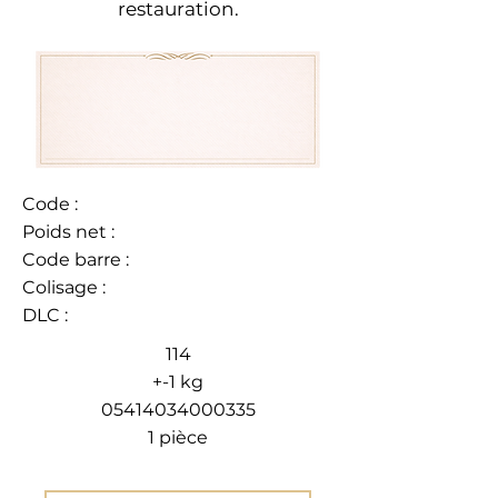
restauration.
Code :
Poids net :
Code barre :
Colisage :
DLC :
114
+-1 kg
05414034000335
1 pièce