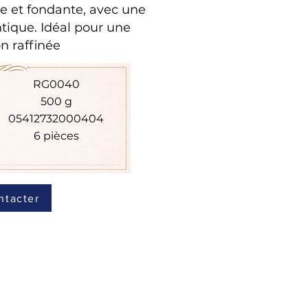
me et fondante, avec une
tique. Idéal pour une
n raffinée
RG0040
500 g
05412732000404
6 pièces
ntacter