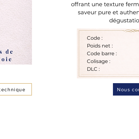
offrant une texture fer
saveur pure et authen
dégustatio
Code :
Poids net :
Code barre :
Colisage :
DLC :
 technique
Nous co