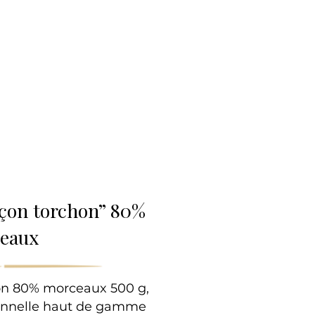
lle
façon torchon” 80%
eaux
hon 80% morceaux 500 g,
ionnelle haut de gamme