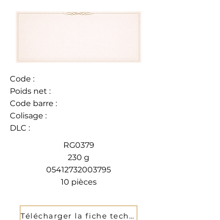
Code :
Poids net :
Code barre :
Colisage :
DLC :
RG0379
230 g
05412732003795
10 pièces
Télécharger la fiche technique