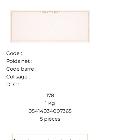
Code :
Poids net :
Code barre :
Colisage :
DLC :
178
1 Kg
05414034007365
5 pièces