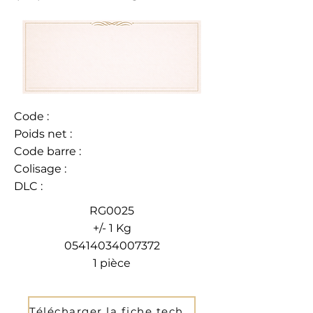
Code :
Poids net :
Code barre :
Colisage :
DLC :
RG0025
+/- 1 Kg
05414034007372
1 pièce
Télécharger la fiche technique