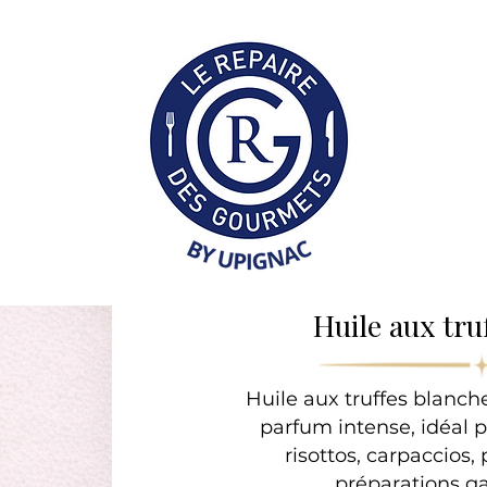
Collection Professionne
Huile aux tru
Huile aux truffes blanch
parfum intense, idéal 
risottos, carpaccios
préparations g