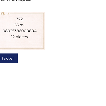
372
55 ml
08025386000804
12 pièces
ntacter