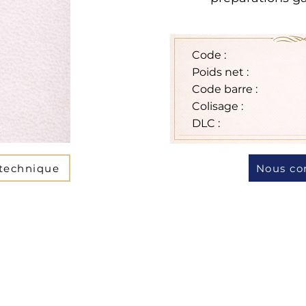
Code :
Poids net :
Code barre :
Colisage :
DLC :
 technique
Nous co