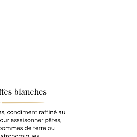
lle
ffes blanches
es, condiment raffiné au
pour assaisonner pâtes,
, pommes de terre ou
astronomiques.