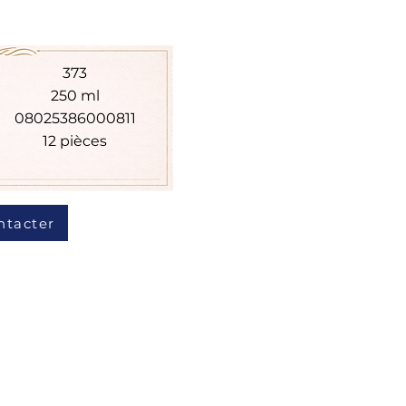
373
250 ml
08025386000811
12 pièces
ntacter