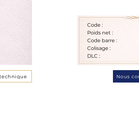
Code :
Poids net :
Code barre :
Colisage :
DLC :
 technique
Nous co