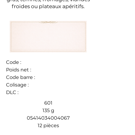
froides ou plateaux apéritifs.
Code :
Poids net :
Code barre :
Colisage :
DLC :
601
135 g
05414034004067
12 pièces