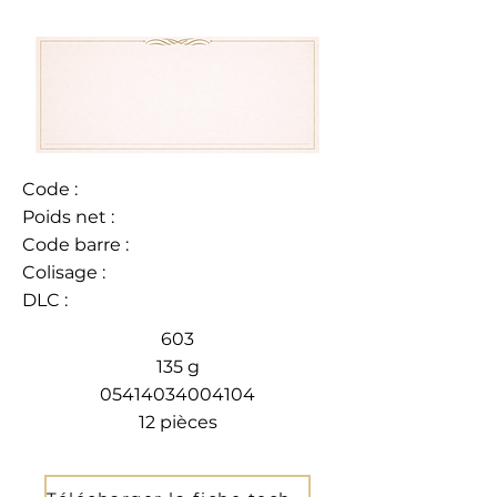
Code :
Poids net :
Code barre :
Colisage :
DLC :
603
135 g
05414034004104
12 pièces