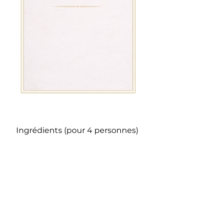
Ingrédients (pour 4 personnes)
- 4 tranches de foie gras cru (env. 60 g
chacune)
- 4 tranches de pain d'épices (de
préférence artisanal, pas trop sucré)
- 2 c. à soupe de miel (acacia ou fleur