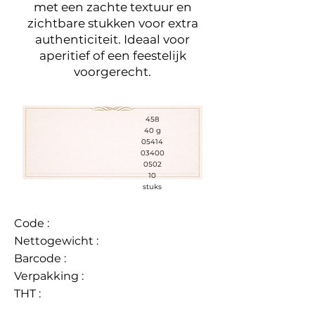
met een zachte textuur en
zichtbare stukken voor extra
authenticiteit. Ideaal voor
aperitief of een feestelijk
voorgerecht.
458
40 g
05414
03400
0502
10
stuks
Code :
Nettogewicht :
Barcode :
Verpakking :
THT :