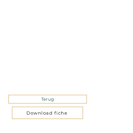
La version mobile du site
n’est actuellement pas
disponible.
Pour accéder au site,
veuillez le consulter
depuis un ordinateur.
Terug
Download fiche