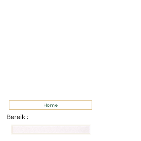
La version mobile du site
n’est actuellement pas
disponible.
Pour accéder au site,
veuillez le consulter
depuis un ordinateur.
Home
Bereik :