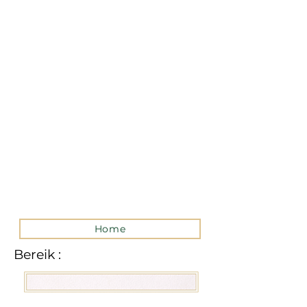
La version mobile du site
n’est actuellement pas
disponible.
Pour accéder au site,
veuillez le consulter
depuis un ordinateur.
Home
Bereik :