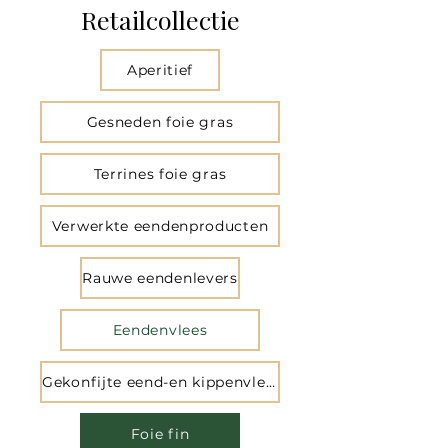
Retailcollectie
Aperitief
Gesneden foie gras
Terrines foie gras
Verwerkte eendenproducten
Rauwe eendenlevers
Eendenvlees
Gekonfijte eend-en kippenvlees
Foie fin