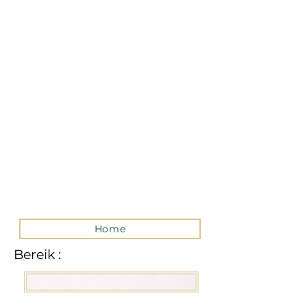
La version mobile du site
n’est actuellement pas
disponible.
Pour accéder au site,
veuillez le consulter
depuis un ordinateur.
Home
Bereik :