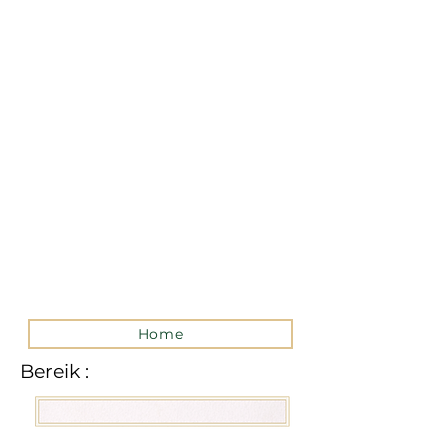
La version mobile du site
n’est actuellement pas
disponible.
Pour accéder au site,
veuillez le consulter
depuis un ordinateur.
Home
Bereik :