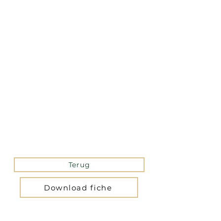
La version mobile du site
n’est actuellement pas
disponible.
Pour accéder au site,
veuillez le consulter
depuis un ordinateur.
Terug
Download fiche