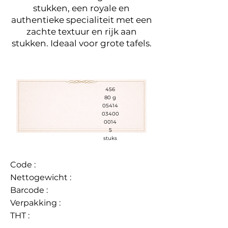
stukken, een royale en
authentieke specialiteit met een
zachte textuur en rijk aan
stukken. Ideaal voor grote tafels.
456
80 g
05414
03400
0014
5
stuks
Code :
Nettogewicht :
Barcode :
Verpakking :
THT :