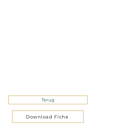
La version mobile du site
n’est actuellement pas
disponible.
Pour accéder au site,
veuillez le consulter
depuis un ordinateur.
Terug
Download Fiche