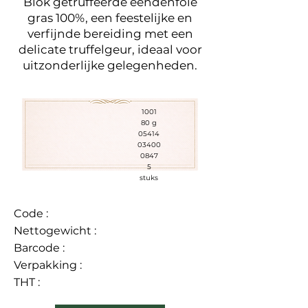
Blok getruffeerde eendenfoie
gras 100%, een feestelijke en
verfijnde bereiding met een
delicate truffelgeur, ideaal voor
uitzonderlijke gelegenheden.
1001
80 g
05414
03400
0847
5
stuks
Code :
Nettogewicht :
Barcode :
Verpakking :
THT :