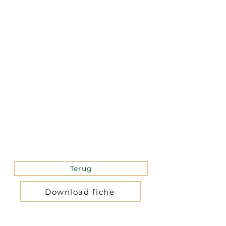
La version mobile du site
n’est actuellement pas
disponible.
Pour accéder au site,
veuillez le consulter
depuis un ordinateur.
Terug
Download fiche