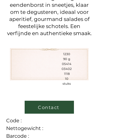
eendenborst in sneetjes, klaar
om te degusteren, ideaal voor
aperitief, gourmand salades of
feestelijke schotels. Een
verfijnde en authentieke smaak.
1230
90 g
05414
03402
1118
10
stuks
Contact
Code :
Nettogewicht :
Barcode :