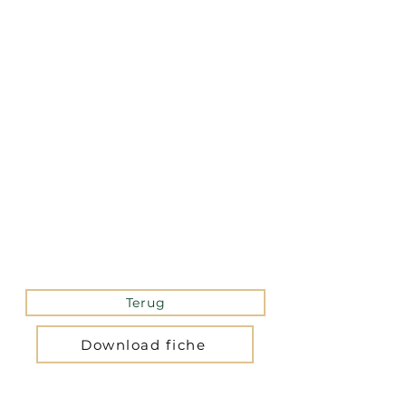
La version mobile du site
n’est actuellement pas
disponible.
Pour accéder au site,
veuillez le consulter
depuis un ordinateur.
Terug
Download fiche