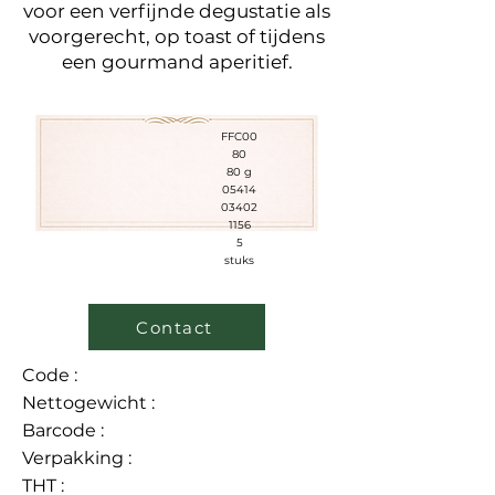
voor een verfijnde degustatie als
voorgerecht, op toast of tijdens
een gourmand aperitief.
FFC00
80
80 g
05414
03402
1156
5
stuks
Contact
Code :
Nettogewicht :
Barcode :
Verpakking :
THT :