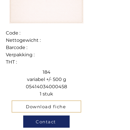
Code :
Nettogewicht :
Barcode :
Verpakking :
THT :
184
variabel +/- 500 g
05414034000458
1 stuk
Download fiche
Contact