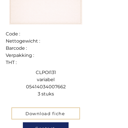
Code :
Nettogewicht :
Barcode :
Verpakking :
THT :
CLPOI131
variabel
05414034007662
3 stuks
Download fiche