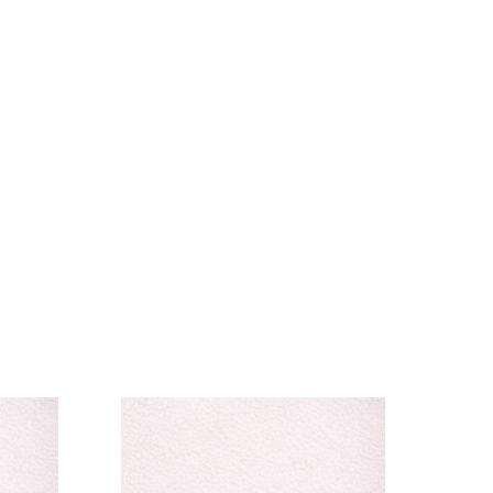
lectie
lle