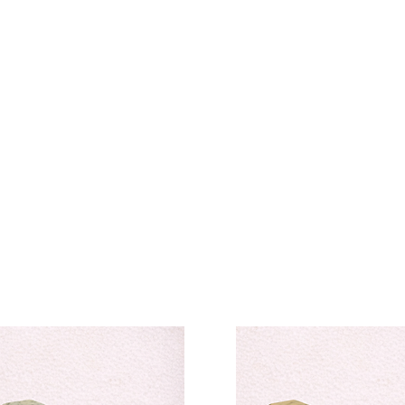
Grossierscol
ollection Professionne