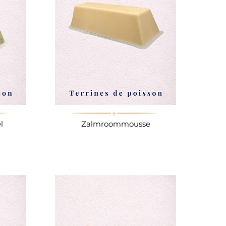
l
Zalmroommousse