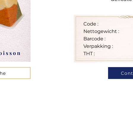
Code :
Nettogewicht :
Barcode :
Verpakking :
THT :
che
Cont