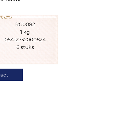
RG0082
1 kg
05412732000824
6 stuks
act