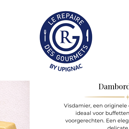
Collection Professionne
Dambord
Visdamier, een originele 
ideaal voor buffette
voorgerechten. Een ele
delicat