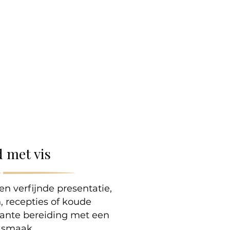
lle
 met vis
en verfijnde presentatie,
n, recepties of koude
gante bereiding met een
e smaak.