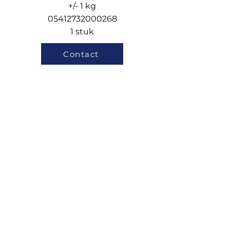
+/- 1 kg
05412732000268
1 stuk
Contact