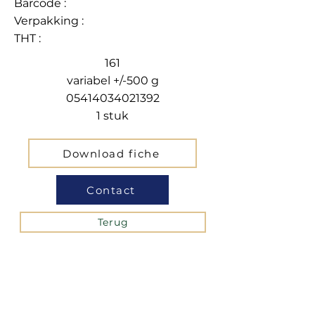
Barcode :
Verpakking :
THT :
161
variabel +/-500 g
05414034021392
1 stuk
Download fiche
Contact
Terug