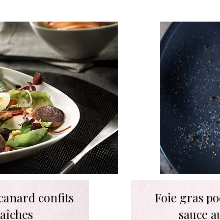
Débutant
canard confits
Foie gras po
aîches
sauce a