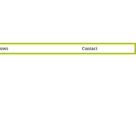
euws
Contact
ssionnelle
lle