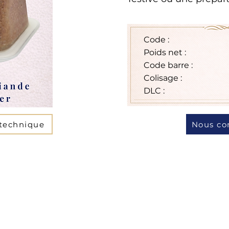
Code :
Poids net :
Code barre :
Colisage :
DLC :
 technique
Nous co