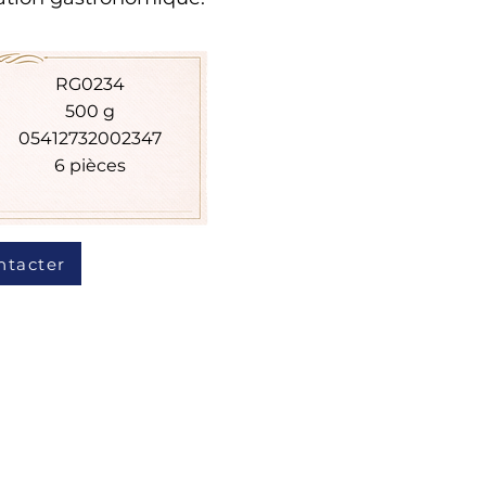
RG0234
500 g
05412732002347
6 pièces
ntacter