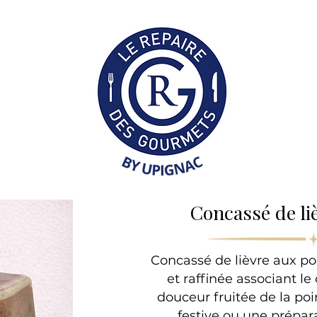
Collection Professionne
​Concassé de li
Concassé de lièvre aux poi
et raffinée associant le
douceur fruitée de la poi
festive ou une prépa