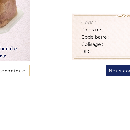
Code :
Poids net :
Code barre :
Colisage :
DLC :
 technique
Nous co