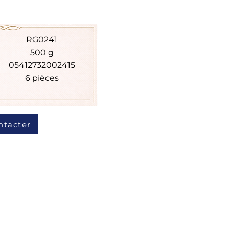
RG0241
500 g
05412732002415
6 pièces
ntacter