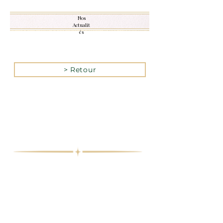
Nos
Actualit
és
> Retour