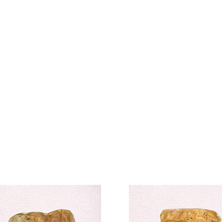
Grossierscol
Collection Professionn