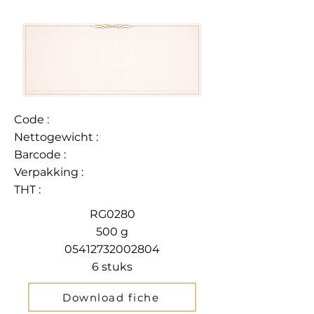
Code :
Nettogewicht :
Barcode :
Verpakking :
THT :
RG0280
500 g
05412732002804
6 stuks
Download fiche