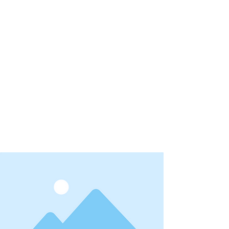
La version mobile du site
n’est actuellement pas
disponible.
Pour accéder au site,
veuillez le consulter
depuis un ordinateur.