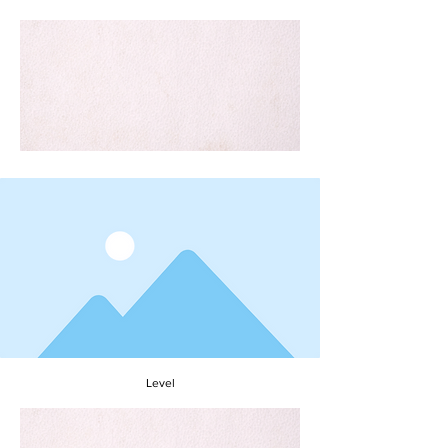
Recipe name
To connect this element to content from
your collection, select the element and click
Connect to Data.
Level