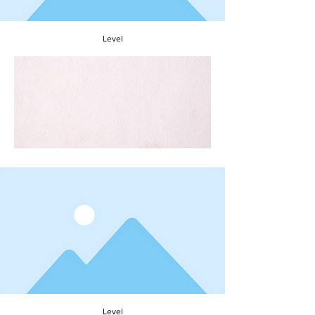
Level
Recipe name
To connect this element to content from
your collection, select the element and click
Connect to Data.
Level