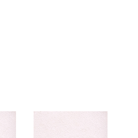
ossistes
lle