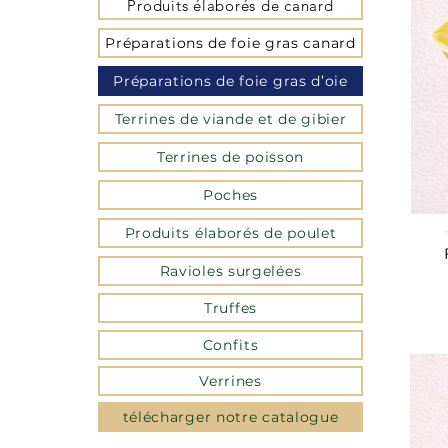
Produits élaborés de canard
Préparations de foie gras canard
Préparations de foie gras d’oie
Terrines de viande et de gibier
Terrines de poisson
Poches
Produits élaborés de poulet
Ravioles surgelées
Truffes
Confits
Verrines
télécharger notre catalogue